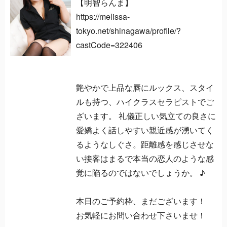
【明智らんま】
https://melissa-
tokyo.net/shinagawa/profile/?
castCode=322406
艶やかで上品な唇にルックス、スタイ
ルも持つ、ハイクラスセラピストでご
ざいます。 礼儀正しい気立ての良さに
愛嬌よく話しやすい親近感が湧いてく
るようなしぐさ。距離感を感じさせな
い接客はまるで本当の恋人のような感
覚に陥るのではないでしょうか。 ♪
本日のご予約枠、まだございます！
お気軽にお問い合わせ下さいませ！