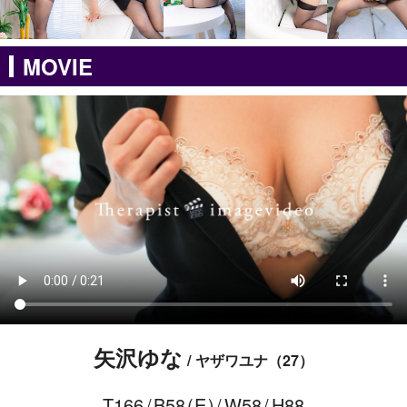
MOVIE
矢沢ゆな
ヤザワユナ
27
166
58
E
58
88