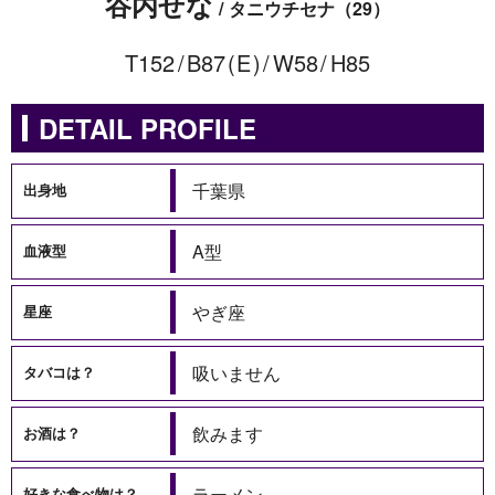
谷内せな
タニウチセナ
29
152
87
E
58
85
DETAIL PROFILE
千葉県
出身地
A型
血液型
やぎ座
星座
吸いません
タバコは？
飲みます
お酒は？
ラーメン
好きな食べ物は？