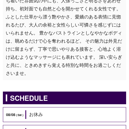
ち着いた雰囲気の中にも、人懐っこさと明るさをあわせ
持ち、初対面でも自然と心を開かせてくれる女性です。
ふとした仕草から漂う艶やかさ、愛嬌のある表情に見惚
れるたび、大人の余裕と女性らしい可憐さを感じずには
いられません。 豊かなバストラインとしなやかなボディ
は、眺めるだけで心を奪われるほど。 その魅力は外見だ
けに留まらず、丁寧で思いやりある接客と、心地よく溶
け込むようなマッサージにも表れています。 深い安らぎ
と共に、ときめきすら覚える特別な時間をお過ごしくだ
さいませ。
SCHEDULE
お休み
08/08
Sat