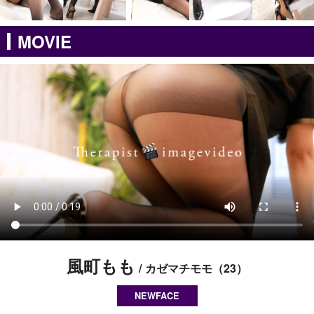
MOVIE
風町もも
カゼマチモモ
23
NEWFACE