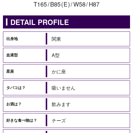
165
85
E
58
87
DETAIL PROFILE
関東
出身地
A型
血液型
かに座
星座
吸いません
タバコは？
飲みます
お酒は？
チーズ
好きな食べ物は？