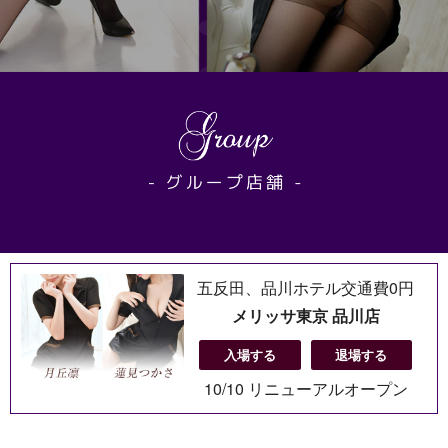
五反田、品川ホテル交通費0円
メリッサ東京 品川店
入場する
退場する
10/10 リニューアルオープン