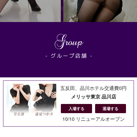
五反田、品川ホテル交通費0円
メリッサ東京 品川店
入場する
退場する
10/10 リニューアルオープン