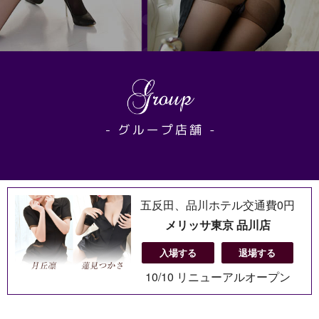
五反田、品川ホテル交通費0円
メリッサ東京 品川店
入場する
退場する
10/10 リニューアルオープン