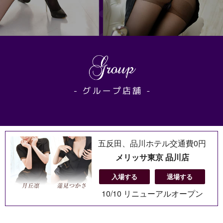
五反田、品川ホテル交通費0円
メリッサ東京 品川店
入場する
退場する
10/10 リニューアルオープン