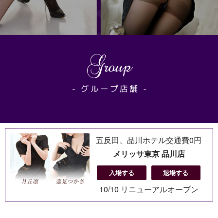
五反田、品川ホテル交通費0円
メリッサ東京 品川店
入場する
退場する
10/10 リニューアルオープン