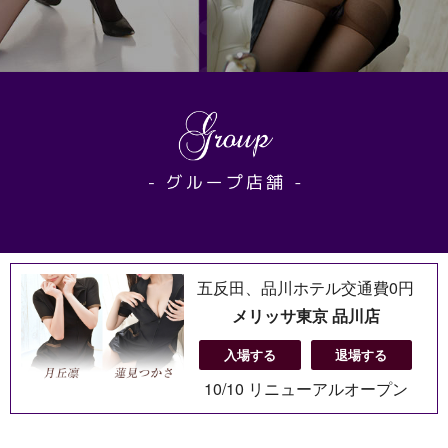
五反田、品川ホテル交通費0円
メリッサ東京 品川店
入場する
退場する
10/10 リニューアルオープン