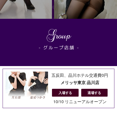
五反田、品川ホテル交通費0円
メリッサ東京 品川店
入場する
退場する
10/10 リニューアルオープン