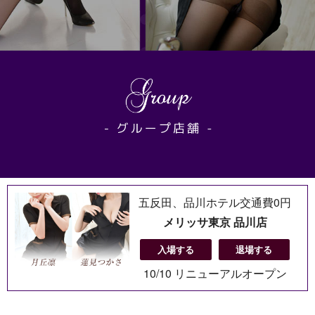
五反田、品川ホテル交通費0円
メリッサ東京 品川店
入場する
退場する
10/10 リニューアルオープン