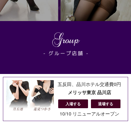
五反田、品川ホテル交通費0円
メリッサ東京 品川店
入場する
退場する
10/10 リニューアルオープン