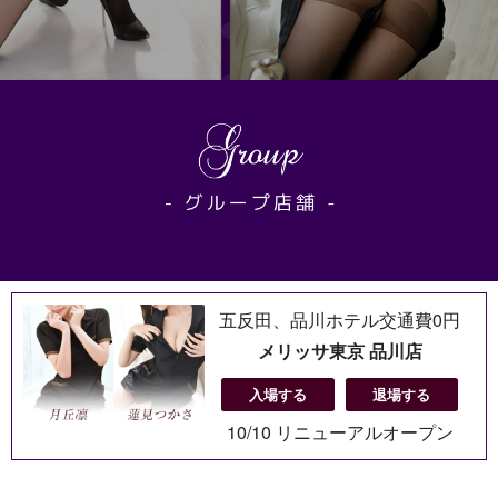
五反田、品川ホテル交通費0円
メリッサ東京 品川店
入場する
退場する
10/10 リニューアルオープン