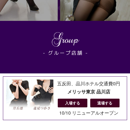
五反田、品川ホテル交通費0円
メリッサ東京 品川店
入場する
退場する
10/10 リニューアルオープン