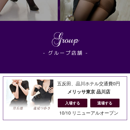
五反田、品川ホテル交通費0円
メリッサ東京 品川店
入場する
退場する
10/10 リニューアルオープン